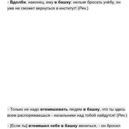
-
Вдолби
, наконец, ему
в башку
: нельзя бросать учёбу, он
уже не сможет вернуться в институт! (
Реч.
)
- Только не надо
втемяшивать
людям
в башку
, что ты здесь
всем распоряжаешься - начальники над тобой найдутся! (
Реч.
)
- [Если ты]
втемяшил себе в башку
жениться, - он бросил