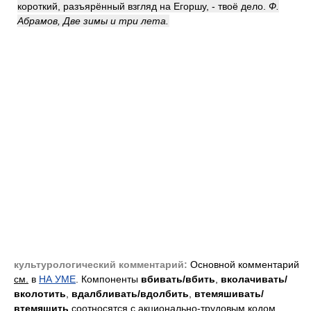
короткий, разъярённый взгляд на Егоршу, - твоё дело.
Ф.
Абрамов, Две зимы и три лета.
культурологический комментарий:
Основной комментарий
см.
в
НА УМЕ
. Компоненты
вбивать/вбить
,
вколачивать/
вколотить
,
вдалбливать/вдолбить
,
втемяшивать/
втемяшить
соотносятся с акционально-трудовым кодом