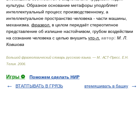
культуры. Образное основание метафоры уподобляет
интеллектуальный процесс производственному, а
интеллектуальное пространство человека - части машины,
механизма.
фразеол.
в целом передаёт стереотипное
представление об излишне настойчивом, грубом воздействии
на сознание человека с целью внушить
что-л.
автор:
М. Л.
Ковшова
Большой фразеологический словарь русского языка. — М.: АСТ-Пресс
.
Е.Н.
Телия
.
2006
.
Игры ⚽
Поможем сделать НИР
ВТАПТЫВАТЬ В ГРЯЗЬ
втемяшивать в башку