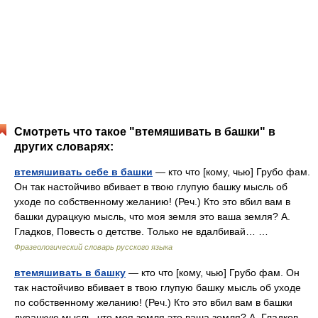
Смотреть что такое "втемяшивать в башки" в
других словарях:
втемяшивать себе в башки
— кто что [кому, чью] Грубо фам.
Он так настойчиво вбивает в твою глупую башку мысль об
уходе по собственному желанию! (Реч.) Кто это вбил вам в
башки дурацкую мысль, что моя земля это ваша земля? А.
Гладков, Повесть о детстве. Только не вдалбивай… …
Фразеологический словарь русского языка
втемяшивать в башку
— кто что [кому, чью] Грубо фам. Он
так настойчиво вбивает в твою глупую башку мысль об уходе
по собственному желанию! (Реч.) Кто это вбил вам в башки
дурацкую мысль, что моя земля это ваша земля? А. Гладков,