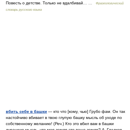
Повесть о детстве. Только не вдалбивай… …
Фразеологический
словарь русского языка
вбить себе в башки
— кто что [кому, чью] Грубо фам. Он так
настойчиво вбивает в твою глупую башку мысль об уходе по
собственному желанию! (Реч.) Кто это вбил вам в башки
дурацкую мысль, что моя земля это ваша земля? А. Гладков,