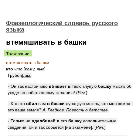
Фразеологический словарь русского
языка
втемяшивать в башки
Толкование
втемяшивать в башки
кто
что
[
кому, чью
]
Грубо-
фам.
- Он так настойчиво
вбивает в
твою глупую
башку
мысль об
уходе по собственному желанию! (
Реч.
)
- Кто это
вбил
вам
в башки
дурацкую мысль, что моя земля -
это ваша земля?
А. Гладков, Повесть о детстве.
- Только не
вдалбивай в
его
башку
дополнительные
сведения: он и так собьётся [на экзамене]. (
Реч.
)